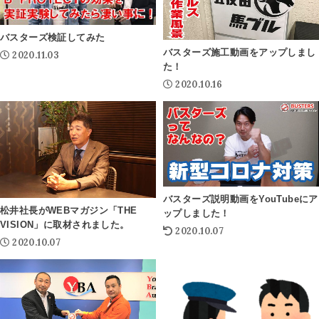
バスターズ検証してみた
バスターズ施工動画をアップしまし
2020.11.03
た！
2020.10.16
バスターズ説明動画をYouTubeにア
松井社長がWEBマガジン「THE
ップしました！
VISION」に取材されました。
2020.10.07
2020.10.07