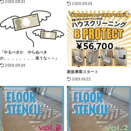
2020.08.31
2020.09.01
「やるべきか やらぬべき
か、、、、、、、、迷うな～～」
2020.09.01
新規事業スタート
2021.01.22