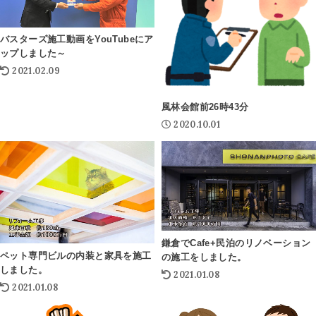
バスターズ施工動画をYouTubeにア
ップしました～
2021.02.09
風林会館前26時43分
2020.10.01
鎌倉でCafe+民泊のリノベーション
ペット専門ビルの内装と家具を施工
の施工をしました。
しました。
2021.01.08
2021.01.08