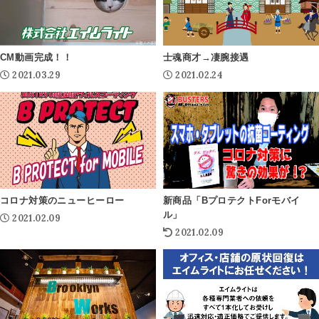
CM動画完成！！
士魂商才→凄腕接遇
2021.03.29
2021.02.24
コロナ対策のニューヒーロー
新商品「BプロテクトForモバイ
ル」
2021.02.09
2021.02.09