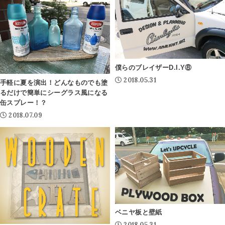
僕らのブレイザーD.I.Y⑧
2018.05.31
手軽に夏を演出！どんなものでも塗
るだけで簡単にシーグラス風になる
缶スプレー！？
2018.07.09
ベニヤ板と壁紙
2018.05.31