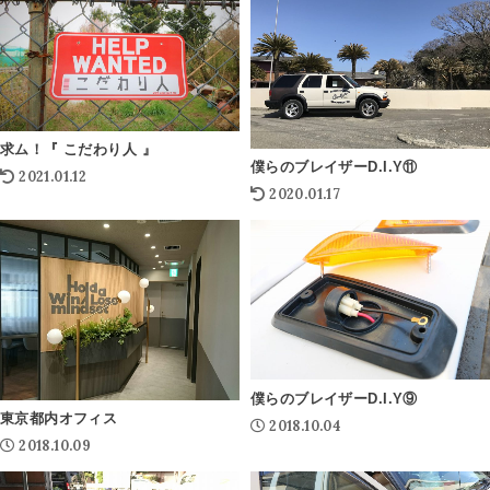
求ム！『 こだわり人 』
僕らのブレイザーD.I.Y⑪
2021.01.12
2020.01.17
僕らのブレイザーD.I.Y⑨
東京都内オフィス
2018.10.04
2018.10.09