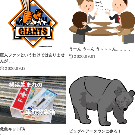
うーん う～ん う～～～ん。。。。
巨人ファンというわけではありませ
2020.09.01
んが、、
2020.09.12
救急キットFA
ビッグベアータウンに参る！