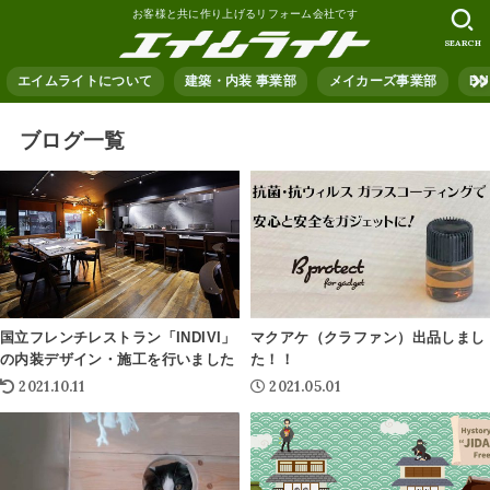
お客様と共に作り上げるリフォーム会社です
SEARCH
エイムライトについて
建築・内装 事業部
メイカーズ事業部
B
ブログ一覧
国立フレンチレストラン「INDIVI」
マクアケ（クラファン）出品しまし
の内装デザイン・施工を行いました
た！！
2021.10.11
2021.05.01