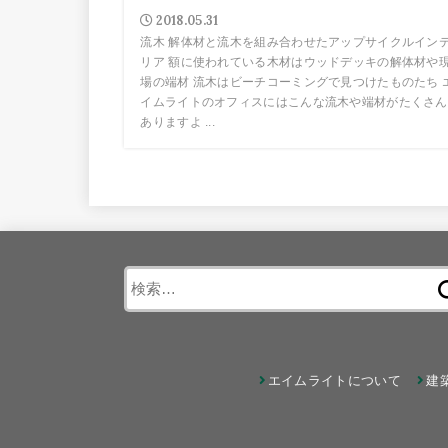
2018.05.31
流木 解体材と流木を組み合わせたアップサイクルイン
リア 額に使われている木材はウッドデッキの解体材や
場の端材 流木はビーチコーミングで見つけたものたち 
イムライトのオフィスにはこんな流木や端材がたくさん
ありますよ ...
検
索:
エイムライトについて
建