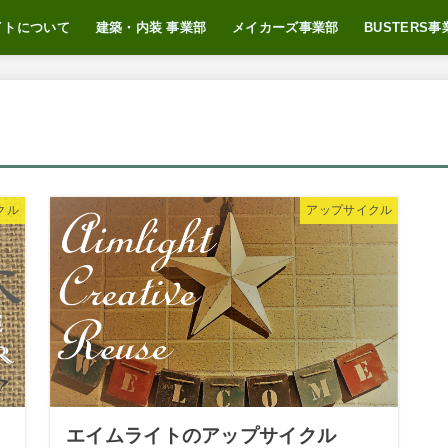
イトについて
建築・内装 事業部
メイカーズ事業部
BUSTERS事
つ
自己紹介
（ブログ）
メイカーズとは
おすすめサービス
BUSTERSに
BUSTERS N
クル
アップサイクル
エイムライトのアップサイクル