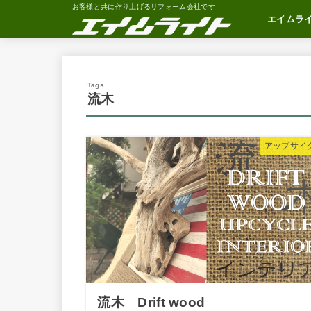
お客様と共に作り上げるリフォーム会社です
エイムラ
会社概要
社長あいさ
松井社長の
社長の部屋
流木
アップサイ
流木 Drift wood