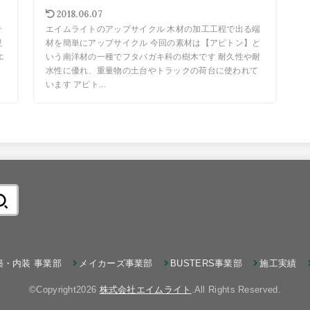
2018.06.07
テ
エイムライトのアップサイクル 木材の加工工程で出る端
現
材を簡単にアップサイクル 今回の素材は【アピトン】と
エ
いう南洋材の一種でフタバガキ科の樹木です 耐久性や耐
水性に優れ、重量物の土台やトラックの荷台に使われて
います アピト...
築・内装 事業部
メイカーズ事業部
BUSTERS事業部
施工実績
©Copyright2026
株式会社エイムライト
.All Rights Reserved.