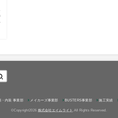
タ
が
も
築・内装 事業部
メイカーズ事業部
BUSTERS事業部
施工実績
©Copyright2026
株式会社エイムライト
.All Rights Reserved.