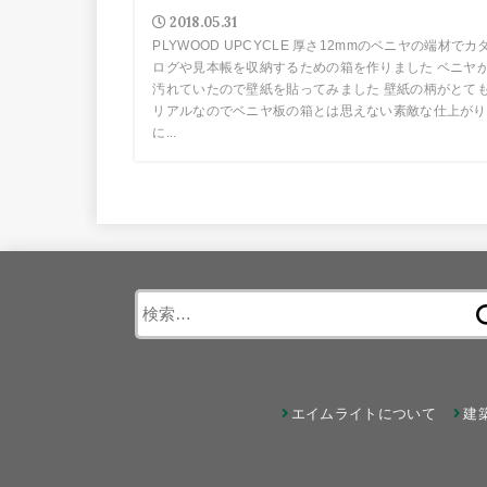
2018.05.31
PLYWOOD UPCYCLE 厚さ12mmのベニヤの端材でカ
ログや見本帳を収納するための箱を作りました ベニヤ
汚れていたので壁紙を貼ってみました 壁紙の柄がとて
リアルなのでベニヤ板の箱とは思えない素敵な仕上がり
に...
検
索:
エイムライトについて
建