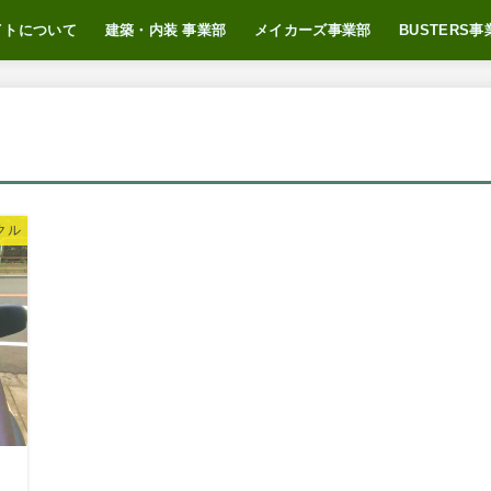
イトについて
建築・内装 事業部
メイカーズ事業部
BUSTERS事
つ
自己紹介
（ブログ）
メイカーズとは
おすすめサービス
BUSTERSに
BUSTERS N
クル