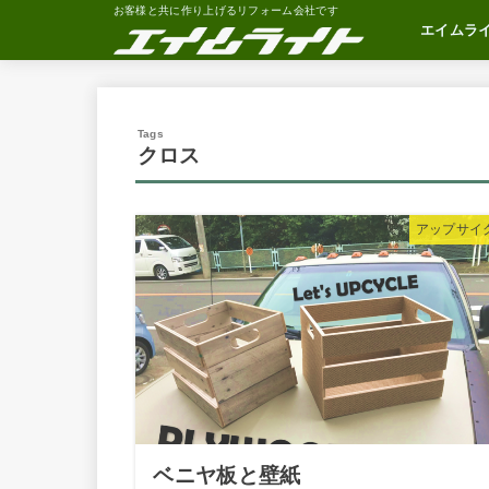
お客様と共に作り上げるリフォーム会社です
エイムラ
会社概要
社長あいさ
松井社長の
社長の部屋
クロス
アップサイ
ベニヤ板と壁紙