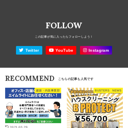
FOLLOW
Twitter
YouTube
Instagram
RECOMMEND
建築・内装事業部
BUSTERS NEWS
2021.03.29