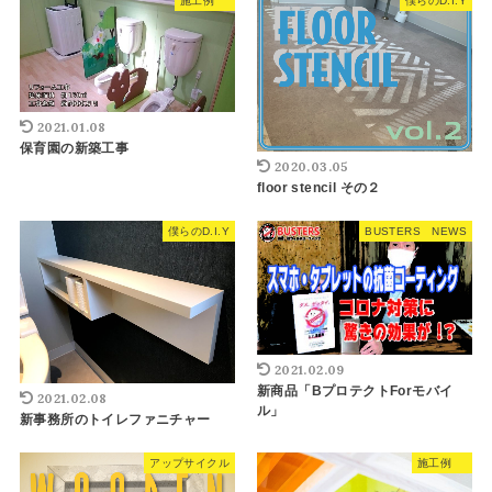
施工例
僕らのD.I.Y
2021.01.08
保育園の新築工事
2020.03.05
floor stencil その２
僕らのD.I.Y
BUSTERS NEWS
2021.02.09
新商品「BプロテクトForモバイ
2021.02.08
ル」
新事務所のトイレファニチャー
アップサイクル
施工例