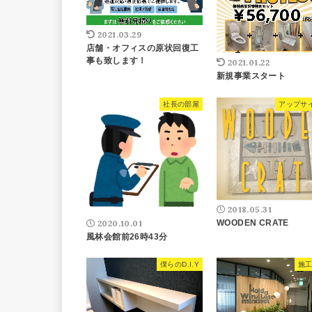
2021.03.29
店舗・オフィスの原状回復工
事も致します！
2021.01.22
新規事業スタート
社長の部屋
アップサ
2018.05.31
2020.10.01
WOODEN CRATE
風林会館前26時43分
僕らのD.I.Y
施