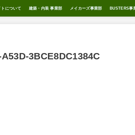
イトについて
建築・内装 事業部
メイカーズ事業部
BUSTERS事
つ
自己紹介
（ブログ）
メイカーズとは
おすすめサービス
BUSTERSに
BUSTERS N
C-A53D-3BCE8DC1384C