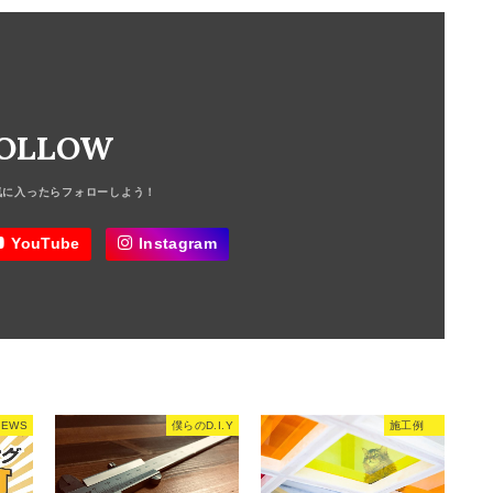
OLLOW
YouTube
Instagram
NEWS
僕らのD.I.Y
施工例