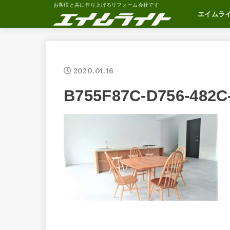
お客様と共に作り上げるリフォーム会社です
エイムラ
会社概要
社長あいさ
松井社長の
社長の部屋
2020.01.16
B755F87C-D756-482